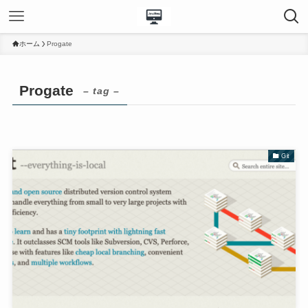
ホーム
Progate
Progate
– tag –
Git