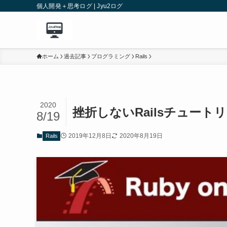
個人開発＋思考ログ | Jyu2ログ
ホーム
過去記事
プログラミング
Rails
2020
挫折しないRailsチュート
8/19
2019年12月8日
2020年8月19日
Rails