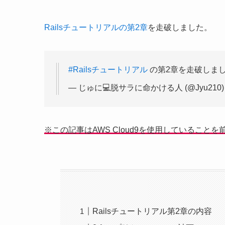
Railsチュートリアルの第2章
を走破しました。
#Railsチュートリアル
の第2章を走破しま
— じゅに💻脱サラに命かける人 (@Jyu210
※この記事はAWS Cloud9を使用していること
Railsチュートリアル第2章の内容