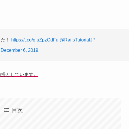
した！
https://t.co/qluZpzQdFu
@RailsTutorialJP
)
December 6, 2019
を前提としています。
目次